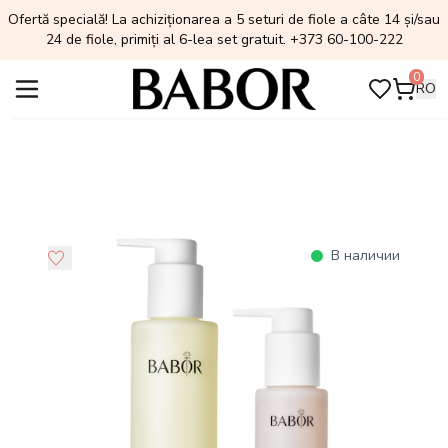
Ofertă specială! La achiziționarea a 5 seturi de fiole a câte 14 și/sau
24 de fiole, primiți al 6-lea set gratuit. +373 60-100-222
0
RO
В наличии