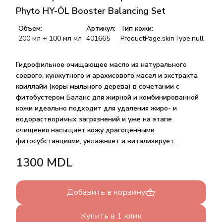
Phyto HY-ÖL Booster Balancing Set
Объём:
Артикул:
Тип кожи:
200 мл + 100 мл
мл
401665
ProductPage.skinType.null
Гидрофильное очищающее масло из натурального
соевого, кунжутного и арахисового масел и экстракта
квиллайи (коры мыльного дерева) в сочетании с
фитобустером Баланс для жирной и комбинированной
кожи идеально подходит для удаления жиро- и
водорастворимых загрязнений и уже на этапе
очищения насыщает кожу драгоценными
фитосубстанциями, увлажняет и витализирует.
1300
MDL
Добавить в корзину
Купить в 1 клик