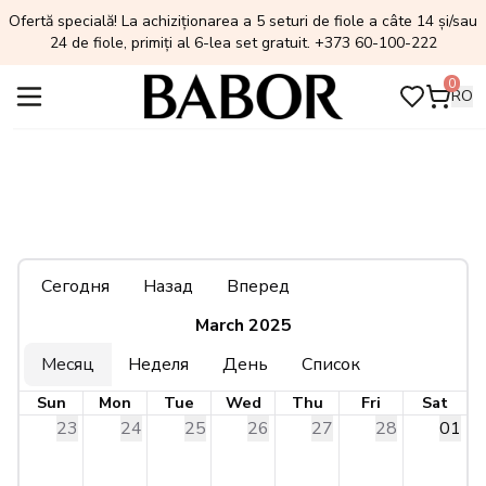
Ofertă specială! La achiziționarea a 5 seturi de fiole a câte 14 și/sau
24 de fiole, primiți al 6-lea set gratuit. +373 60-100-222
0
RO
Сегодня
Назад
Вперед
March 2025
Месяц
Неделя
День
Список
Sun
Mon
Tue
Wed
Thu
Fri
Sat
23
24
25
26
27
28
01