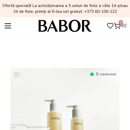
Ofertă specială! La achiziționarea a 5 seturi de fiole a câte 14 și/sau
24 de fiole, primiți al 6-lea set gratuit. +373 60-100-222
0
RO
В наличии