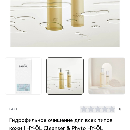
FACE
(
0
)
Гидрофильное очищение для всех типов
кожи | HY-ÖL Cleanser & Phyto HY-ÖL