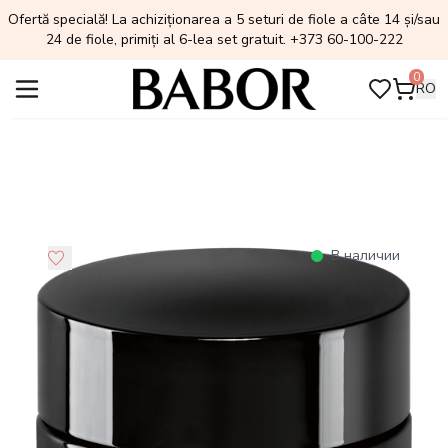
Ofertă specială! La achiziționarea a 5 seturi de fiole a câte 14 și/sau
24 de fiole, primiți al 6-lea set gratuit. +373 60-100-222
0
RO
В наличии