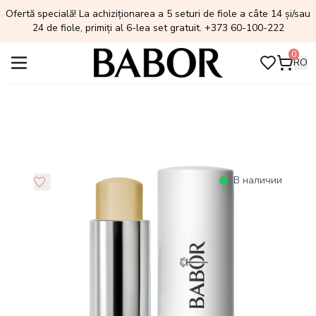
Ofertă specială! La achiziționarea a 5 seturi de fiole a câte 14 și/sau
24 de fiole, primiți al 6-lea set gratuit. +373 60-100-222
0
RO
В наличии