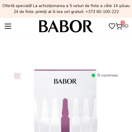
Ofertă specială! La achiziționarea a 5 seturi de fiole a câte 14 și/sau
24 de fiole, primiți al 6-lea set gratuit. +373 60-100-222
0
RO
В наличии