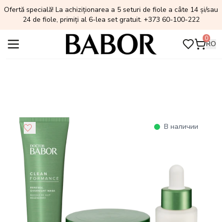
Ofertă specială! La achiziționarea a 5 seturi de fiole a câte 14 și/sau
24 de fiole, primiți al 6-lea set gratuit. +373 60-100-222
0
RO
В наличии