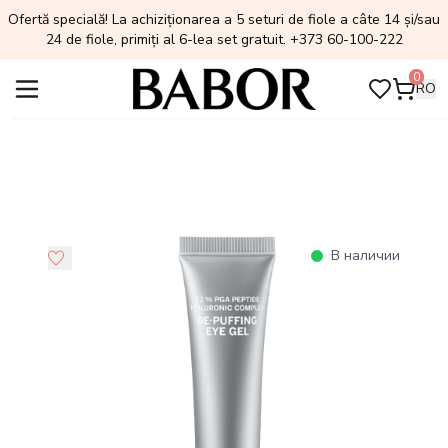
Ofertă specială! La achiziționarea a 5 seturi de fiole a câte 14 și/sau
24 de fiole, primiți al 6-lea set gratuit. +373 60-100-222
0
RO
В наличии