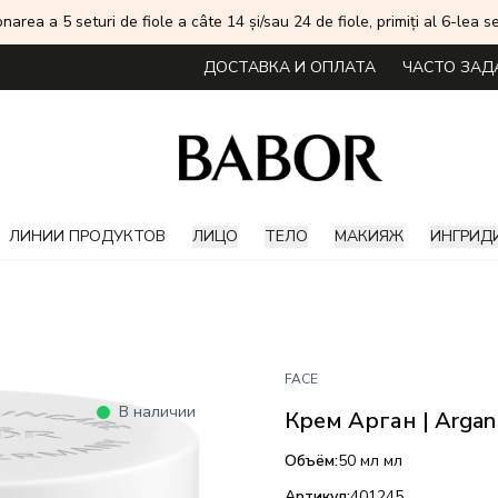
onarea a 5 seturi de fiole a câte 14 și/sau 24 de fiole, primiți al 6-lea
ДОСТАВКА И ОПЛАТА
ЧАСТО ЗАД
ЛИНИИ ПРОДУКТОВ
ЛИЦО
ТЕЛО
МАКИЯЖ
ИНГРИД
FACE
В наличии
Крем Арган | Argan
Объём:
50 мл
мл
Артикул:
401245