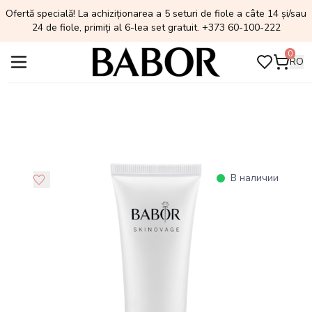
Ofertă specială! La achiziționarea a 5 seturi de fiole a câte 14 și/sau
24 de fiole, primiți al 6-lea set gratuit. +373 60-100-222
0
RO
В наличии