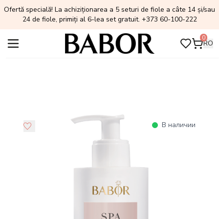
Ofertă specială! La achiziționarea a 5 seturi de fiole a câte 14 și/sau
24 de fiole, primiți al 6-lea set gratuit. +373 60-100-222
0
RO
В наличии