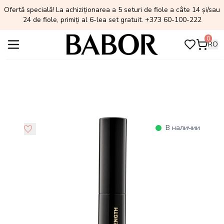
Ofertă specială! La achiziționarea a 5 seturi de fiole a câte 14 și/sau
24 de fiole, primiți al 6-lea set gratuit. +373 60-100-222
0
RO
В наличии