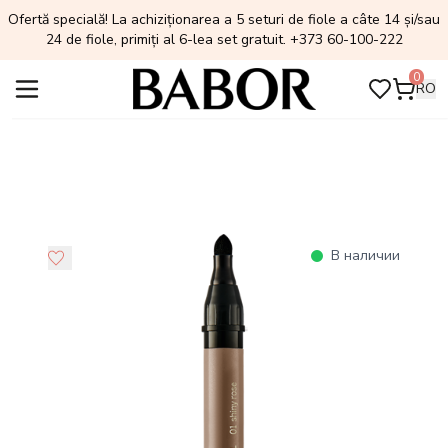
Ofertă specială! La achiziționarea a 5 seturi de fiole a câte 14 și/sau
24 de fiole, primiți al 6-lea set gratuit. +373 60-100-222
0
RO
В наличии