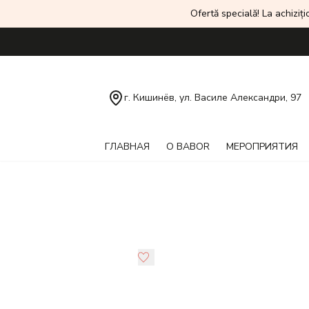
Ofertă specială! La achiziți
г. Кишинёв, ул. Василе Александри, 97
ГЛАВНАЯ
О BABOR
МЕРОПРИЯТИЯ