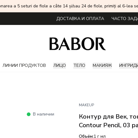
onarea a 5 seturi de fiole a câte 14 și/sau 24 de fiole, primiți al 6-lea
ДОСТАВКА И ОПЛАТА
ЧАСТО ЗАД
ЛИНИИ ПРОДУКТОВ
ЛИЦО
ТЕЛО
МАКИЯЖ
ИНГРИД
MAKEUP
В наличии
Контур для Век, то
Contour Pencil, 03 pa
Объём:
1 г
мл