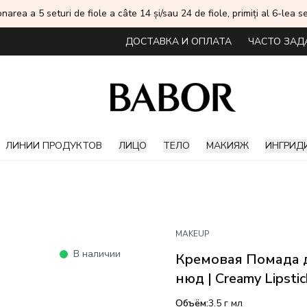
onarea a 5 seturi de fiole a câte 14 și/sau 24 de fiole, primiți al 6-lea
ДОСТАВКА И ОПЛАТА
ЧАСТО ЗАД
ЛИНИИ ПРОДУКТОВ
ЛИЦО
ТЕЛО
МАКИЯЖ
ИНГРИД
MAKEUP
В наличии
Кремовая Помада д
нюд | Creamy Lipstic
Объём:
3.5 г
мл