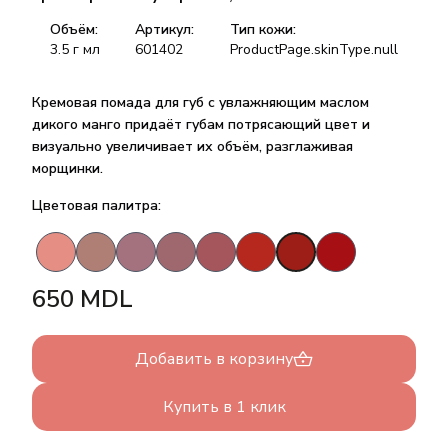
Объём:
Артикул:
Тип кожи:
3.5 г
мл
601402
ProductPage.skinType.null
Кремовая помада для губ с увлажняющим маслом
дикого манго придаёт губам потрясающий цвет и
визуально увеличивает их объём, разглаживая
морщинки.
Цветовая палитра:
650
MDL
Добавить в корзину
Купить в 1 клик