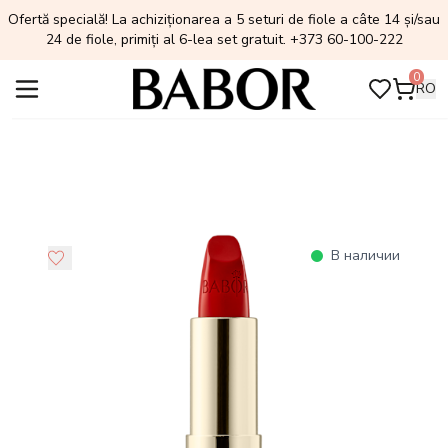
Ofertă specială! La achiziționarea a 5 seturi de fiole a câte 14 și/sau
24 de fiole, primiți al 6-lea set gratuit. +373 60-100-222
0
RO
В наличии